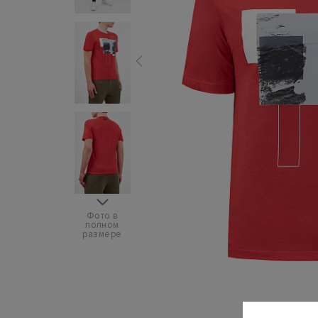
Фото в
полном
размере