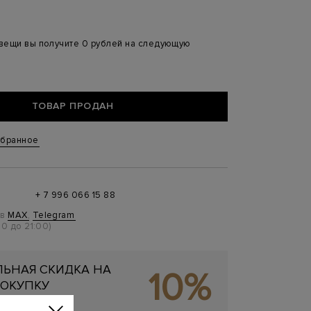
 вещи вы получите 0 рублей на следующую
ТОВАР ПРОДАН
збранное
+ 7 996 066 15 88
 в
MAX
,
Telegram
0 до 21:00)
ЬНАЯ СКИДКА НА
10%
ОКУПКУ