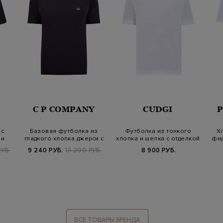
C P COMPANY
CUDGI
 с
Базовая футболка из
Футболка из тонкого
Х
 и
гладкого хлопка джерси с
хлопка и шелка с отделкой
фир
нашивкой
в полоск…
УБ.
9 240 РУБ.
13 200 РУБ.
8 900 РУБ.
ВСЕ ТОВАРЫ БРЕНДА