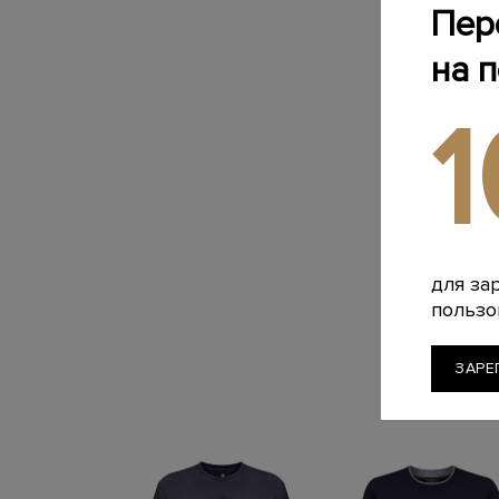
Пер
на 
для за
пользо
ЗАРЕ