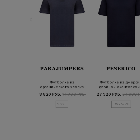
UDGI
PARAJUMPERS
PESERICO
лонгслив из
Футболка из
Футболка из джерси
ого хлопка и
органического хлопка
двойной окантовкой
скозы
джерси с объемным лог…
логотипом
Б.
9 900 РУБ.
8 820 РУБ.
14 700 РУБ.
27 920 РУБ.
34 900 Р
25/26
SS25
FW25/26