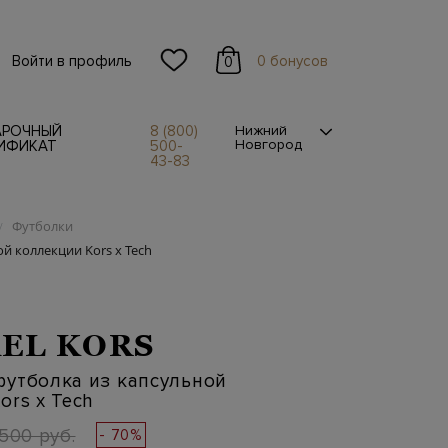
Войти в профиль
0 бонусов
0
АРОЧНЫЙ
8 (800)
Нижний
Новгород
ИФИКАТ
500-
43-83
Футболки
/
й коллекции Kors x Tech
EL KORS
футболка из капсульной
ors x Tech
500 руб.
- 70%