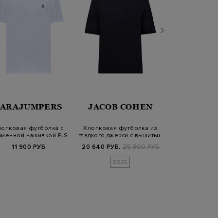
PARAJUMPERS
JACOB COHEN
BERT
лопковая футболка с
Хлопковая футболка из
Хлопковая ф
менной нашивкой PJS
гладкого джерси с вышитым
фактурной 
логоти…
моногра
11 900 РУБ.
20 640 РУБ.
25 800 РУБ.
43 900
SS25