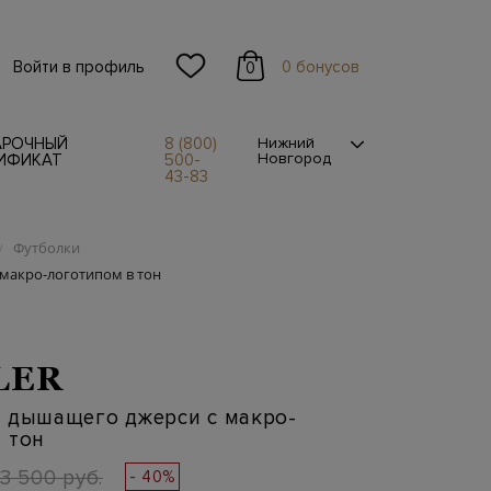
Войти в профиль
0 бонусов
0
АРОЧНЫЙ
8 (800)
Нижний
Новгород
ИФИКАТ
500-
43-83
Футболки
/
макро-логотипом в тон
LER
з дышащего джерси с макро-
 тон
3 500 руб.
- 40%