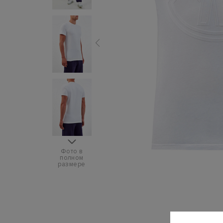
Фото в
полном
размере