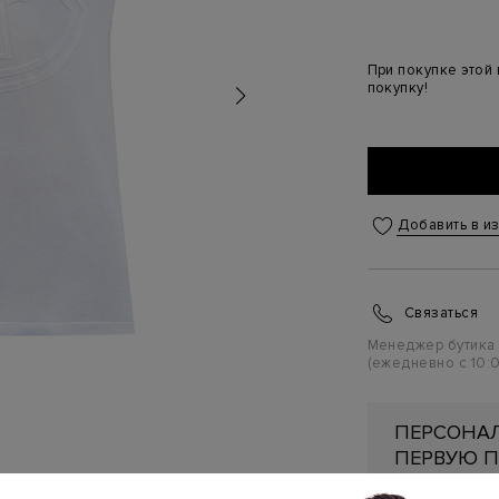
При покупке этой
покупку!
Добавить в и
Связаться
Менеджер бутика
(ежедневно с 10:0
ПЕРСОНАЛ
ПЕРВУЮ П
Подробнее