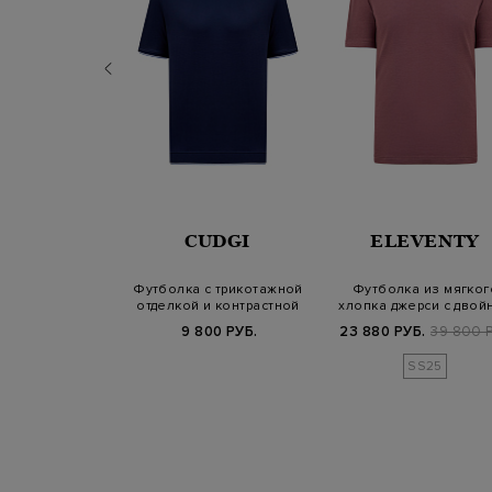
 SASSO
CUDGI
ELEVENTY
я футболка с
Футболка с трикотажной
Футболка из мягког
контрастной
отделкой и контрастной
хлопка джерси с двой
нтовкой
окантовк…
окантовкой
800 РУБ.
9 800 РУБ.
23 880 РУБ.
39 800 Р
SS25