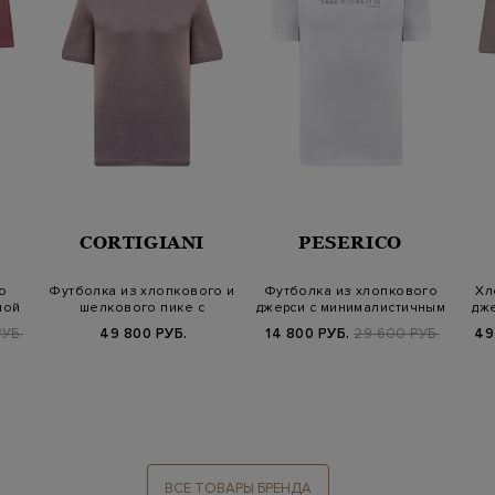
CORTIGIANI
PESERICO
о
Футболка из хлопкового и
Футболка из хлопкового
Хл
ной
шелкового пике с
джерси с минималистичным
дже
вышивкой
принто…
УБ.
49 800 РУБ.
14 800 РУБ.
29 600 РУБ.
49
ВСЕ ТОВАРЫ БРЕНДА