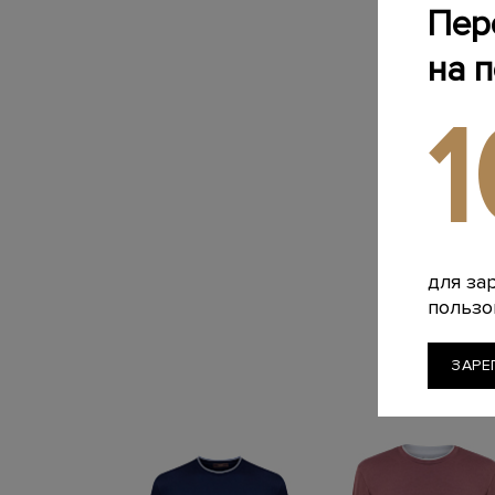
Пер
на 
для за
пользо
ЗАРЕ