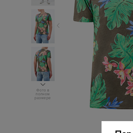
Фото в
полном
размере