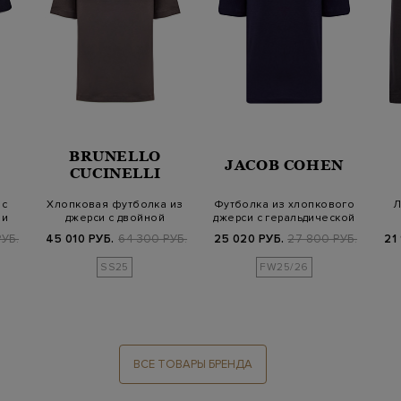
BRUNELLO
JACOB COHEN
CUCINELLI
 с
Хлопковая футболка из
Футболка из хлопкового
Л
 и
джерси с двойной
джерси с геральдической
окантовкой кром…
символи…
УБ.
45 010 РУБ.
64 300 РУБ.
25 020 РУБ.
27 800 РУБ.
21
SS25
FW25/26
ВСЕ ТОВАРЫ БРЕНДА