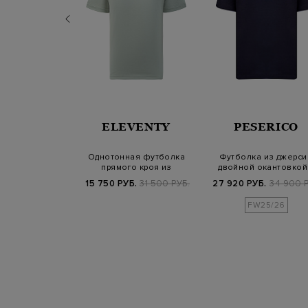
COMPANY
ELEVENTY
PESERICO
я футболка с
Однотонная футболка
Футболка из джерси
листичным
прямого кроя из
двойной окантовкой
отипом
хлопкового джерси
логотипом
Б.
16 900 РУБ.
15 750 РУБ.
31 500 РУБ.
27 920 РУБ.
34 900 Р
25/26
FW25/26