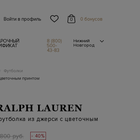
Войти в профиль
0 бонусов
0
АРОЧНЫЙ
8 (800)
Нижний
Новгород
ИФИКАТ
500-
43-83
Футболки
/
 цветочным принтом
RALPH LAUREN
футболка из джерси с цветочным
 800 руб.
- 40%