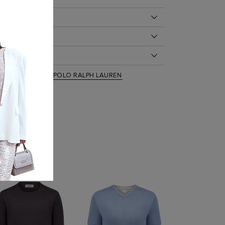
ОБ ИЗДЕЛИИ
 100%
ДЕЛИЯ
0/79/99 на модели размер M
укав, С принтом
болка от Polo Ralph Lauren. Модель выполнена из
 ПО УХОДУ
го джерси — полностью натуральный состав
44001
еальной для составления образов в летний
стирка при температуре воды до 30 градусов
ежда
,
Футболки
,
POLO RALPH LAUREN
5
нное настроение задает цветочный макро-принт.
еливание разрешено только отбеливателями, не
: Да
 рукава, круглый вырез, облегающий фигуру крой.
ра
я барабанная сушка при пониженной температуре
ая сухая чистка с использованием
и всех растворителей для символа "F
 при температуре подошвы утюга до 150 градусов