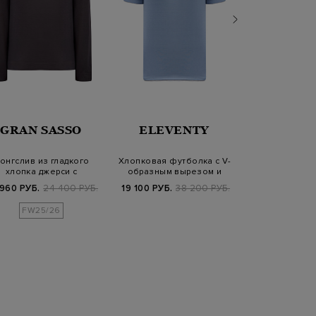
BRUN
GRAN SASSO
ELEVENTY
CUCIN
онгслив из гладкого
Хлопковая футболка с V-
Футболка из
хлопка джерси с
образным вырезом и
хлопкового 
фирменным патчем
контрастной…
контраст
 960 РУБ.
24 400 РУБ.
19 100 РУБ.
38 200 РУБ.
45 010 РУБ.
6
FW25/26
SS2