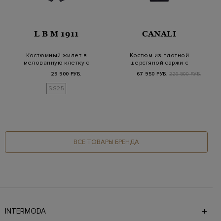
L B M 1911
CANALI
Костюмный жилет в
Костюм из плотной
мелованную клетку с
шерстяной саржи с
атласной спинкой
мелованным принтом
29 900 РУБ.
67 950 РУБ.
226 500 РУБ.
SS25
ВСЕ ТОВАРЫ БРЕНДА
INTERMODA