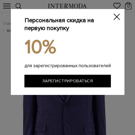
0
Персональная скидка на
Главная
Мужчинам
Одежда
Костюмы
/
/
/
первую покупку
Костюм из ткани Impeccabile с принтом в клетку
/
10%
для зарегистрированных пользователей
ЗАРЕГИСТРИРОВАТЬСЯ