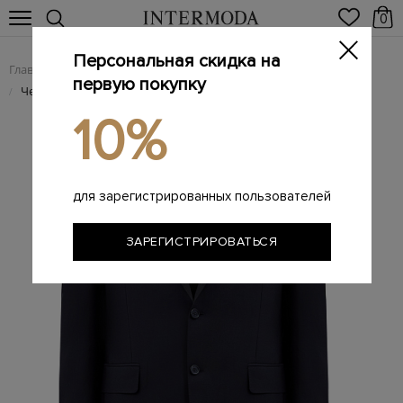
0
Персональная скидка на
Главная
Мужчинам
Одежда
Костюмы
/
/
/
первую покупку
Черный костюм в классическом стиле из гладкой шерсти
/
10%
для зарегистрированных пользователей
ЗАРЕГИСТРИРОВАТЬСЯ