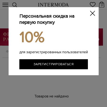
0
Персональная скидка на
Куртки
Главная
первую покупку
Мужчинам
Одежда
Куртки
/
/
/
10%
ФИЛЬТРОВАТЬ
СОРТИРОВАТЬ
для зарегистрированных пользователей
ЗАРЕГИСТРИРОВАТЬСЯ
Товаров не найдено