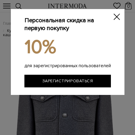
0
Персональная скидка на
Главная
Мужчинам
Одежда
Куртки
/
/
/
первую покупку
Куртка-рубашка ручной работы из водоотталкивающего
/
кашемира
10%
для зарегистрированных пользователей
ЗАРЕГИСТРИРОВАТЬСЯ