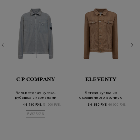
C P COMPANY
ELEVENTY
Вельветовая куртка-
Легкая куртка из
рубашка с карманами
окрашенного вручную
и линзой
денима на пуговиц…
46 710 РУБ.
51 900 РУБ.
34 950 РУБ.
69 900 РУБ.
FW25/26