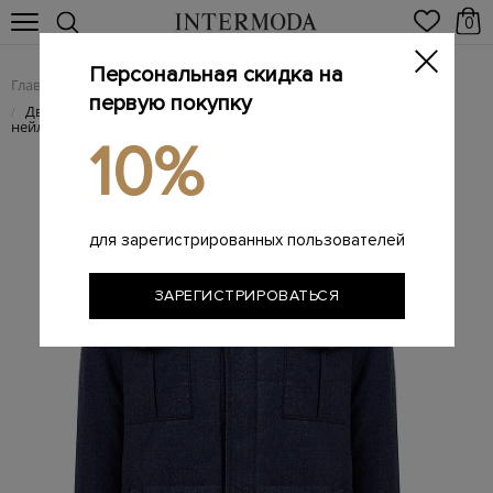
0
Персональная скидка на
Главная
Мужчинам
Одежда
Куртки
/
/
/
первую покупку
Двусторонняя куртка из шерстяной фланели и матового
/
нейлона
10%
для зарегистрированных пользователей
ЗАРЕГИСТРИРОВАТЬСЯ