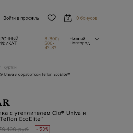
Войти в профиль
0 бонусов
0
АРОЧНЫЙ
8 (800)
Нижний
Новгород
ИФИКАТ
500-
43-83
Куртки
/
 Univa и обработкой Teflon EcoElite™
AR
ка с утеплителем Clo® Univa и
eflon EcoElite™
79 100 руб.
- 50%