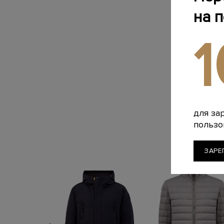
на 
для за
пользо
ЗАРЕ