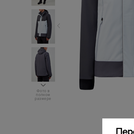
Фото в
полном
размере
Пер