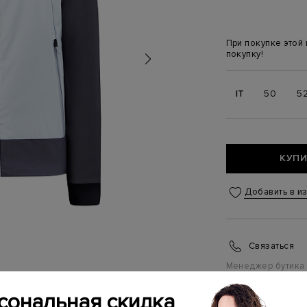
При покупке этой
покупку!
IT
50
5
КУПИ
Добавить в и
Связаться
Менеджер бутика
(ежедневно с 10:0
сональная скидка