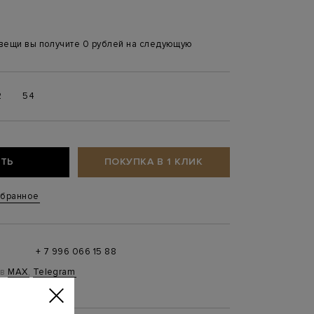
 вещи вы получите 0 рублей на следующую
2
54
ТЬ
ПОКУПКА В 1 КЛИК
збранное
+ 7 996 066 15 88
 в
MAX
,
Telegram
0 до 21:00)