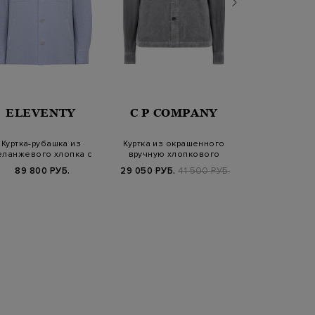
ELEVENTY
C P COMPANY
PARAJU
Куртка-рубашка из
Куртка из окрашенного
Гибридная к
еланжевого хлопка с
вручную хлопкового
стеганого н
накладными карм…
вельвета с ли…
хлопка с 
89 800 РУБ.
29 050 РУБ.
41 500 РУБ.
49 700