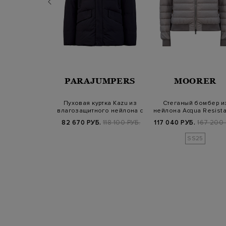
ORER
PARAJUMPERS
MOORER
ровка Duccio с
Пуховая куртка Kazu из
Стеганый бомбер и
мым капюшоном
влагозащитного нейлона с
нейлона Acqua Resista
манж…
патчем…
трикотажн…
Б.
167 200 РУБ.
82 670 РУБ.
118 100 РУБ.
117 040 РУБ.
167 200 
SS25
SS25