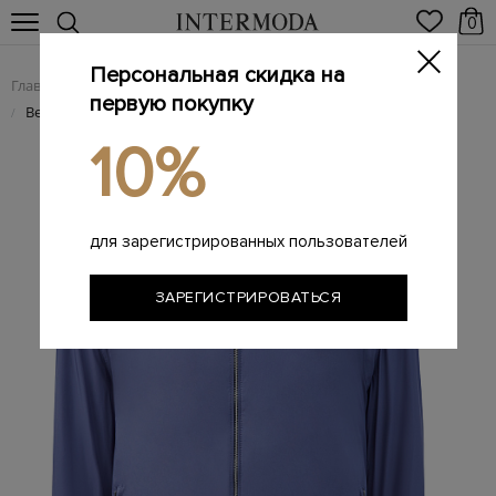
0
Персональная скидка на
Главная
Мужчинам
Одежда
Куртки
/
/
/
первую покупку
Ветровка из водонепроницаемой ткани
/
10%
для зарегистрированных пользователей
ЗАРЕГИСТРИРОВАТЬСЯ