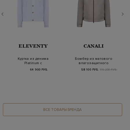
ELEVENTY
CANALI
Куртка из денима
Бомбер из матового
Platinum с
влагозащитного
регулируемым
нейлона с кожаной
64 900 РУБ.
58 100 РУБ.
116 200 РУБ.
нижним краем
де…
ВСЕ ТОВАРЫ БРЕНДА