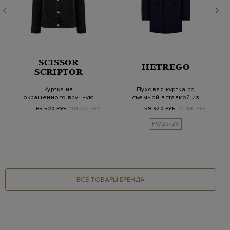
SCISSOR
HETREGO
SCRIPTOR
Куртка из
Пуховая куртка со
окрашенного вручную
съемной вставкой из
японского денима с
стеганого нейлон…
65 520 РУБ.
109 200 РУБ.
59 920 РУБ.
74 900 РУБ.
литой…
FW25/26
ВСЕ ТОВАРЫ БРЕНДА