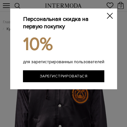
0
Персональная скидка на
Главная
Мужчинам
Одежда
Куртки
/
/
/
первую покупку
Куртка-бомбер со съемным капюшоном
/
10%
для зарегистрированных пользователей
ЗАРЕГИСТРИРОВАТЬСЯ