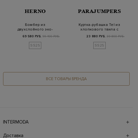
HERNO
PARAJUMPERS
Бомбер из
Куртка-рубашка Tel из
двухслойного эко-
хлопкового твила с
микроволокна с
био-окраской
69 580 РУБ.
99 400 РУБ.
23 880 РУБ.
39 800 РУБ.
трикотажной…
SS25
SS25
ВСЕ ТОВАРЫ БРЕНДА
INTERMODA
Галерея бутиков INTERMODA представляет более 60
брендов на 4 этажах в самом центре города. На сайте
Доставка
также презентованы новинки с последних показов и