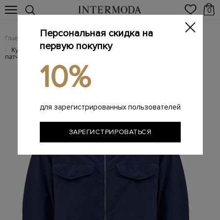
0
Персональная скидка на
Главная
Мужчинам
Одежда
Куртки
/
/
/
первую покупку
Куртка-ветровка из влагозащитного технического поплина с
/
патчем
10%
для зарегистрированных пользователей
ЗАРЕГИСТРИРОВАТЬСЯ