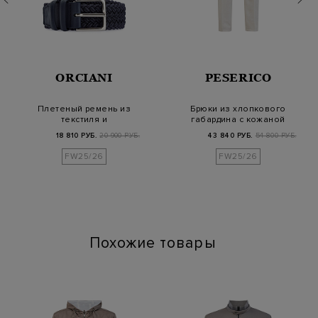
ORCIANI
PESERICO
Плетеный ремень из
Брюки из хлопкового
текстиля и
габардина с кожаной
окрашенной вручную
нашивкой
18 810 РУБ.
20 900 РУБ.
43 840 РУБ.
54 800 РУБ.
кожи
FW25/26
FW25/26
Похожие товары