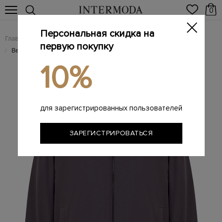
0
Персональная скидка на
Главная
Мужчинам
Одежда
Куртки
/
/
/
первую покупку
Ветровка-бомбер из влагоотталкивающей шерсти Loro Piana
/
10%
для зарегистрированных пользователей
ЗАРЕГИСТРИРОВАТЬСЯ