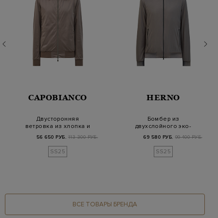
CAPOBIANCO
HERNO
Двусторонняя
Бомбер из
ветровка из хлопка и
двухслойного эко-
матового
микроволокна с
56 650 РУБ.
113 300 РУБ.
69 580 РУБ.
99 400 РУБ.
влагозащитн…
трикотажной…
SS25
SS25
ВСЕ ТОВАРЫ БРЕНДА