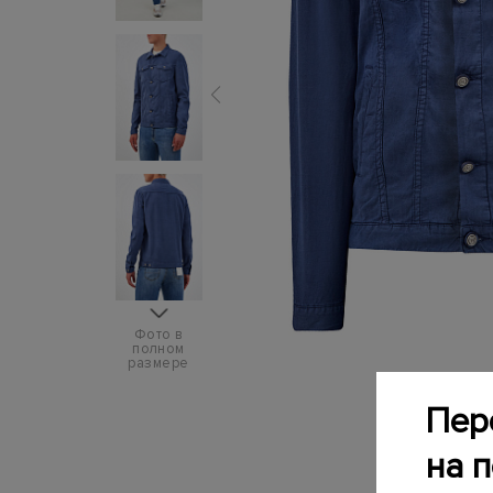
Фото в
полном
размере
Пер
на 