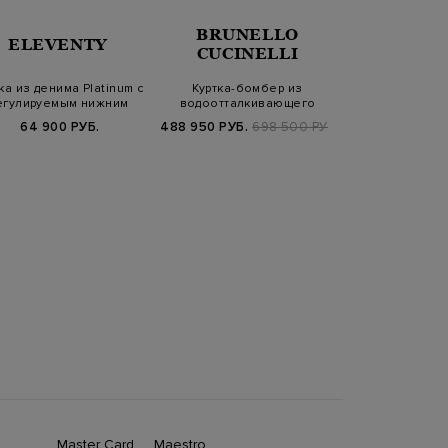
BRUNELLO
ELEVENTY
CUD
CUCINELLI
ка из денима Platinum с
Куртка-бомбер из
Льняная к
егулируемым нижним
водоотталкивающего
влагозащ
краем
кашемирового сукна
обработкой и
64 900 РУБ.
488 950 РУБ.
698 500 РУБ.
35 900
Master Card
Maestro