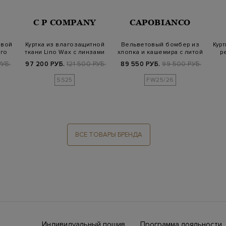
C P COMPANY
CAPOBIANCO
евой
Куртка из влагозащитной
Вельветовый бомбер из
Курт
ого
ткани Lino Wax с линзами
хлопка и кашемира с литой
р
Goggl…
деталь…
РУБ.
97 200 РУБ.
121 500 РУБ.
89 550 РУБ.
99 500 РУБ.
SS25
FW25/26
ВСЕ ТОВАРЫ БРЕНДА
Индивидуальный пошив
Программа лояльности