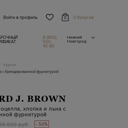
Войти в профиль
0 бонусов
0
АРОЧНЫЙ
8 (800)
Нижний
Новгород
ИФИКАТ
500-
43-83
Куртки
/
на с брендированной фурнитурой
RD J. BROWN
иоцелла, хлопка и льна с
нной фурнитурой
69 800 руб.
- 50%