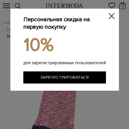
0
Персональная скидка на
Главная
Мужчинам
Одежда
/
/
первую покупку
Белье и домашняя одежда
/
Высокие носки из хлопка с меланжевым эффектом
/
10%
для зарегистрированных пользователей
ЗАРЕГИСТРИРОВАТЬСЯ