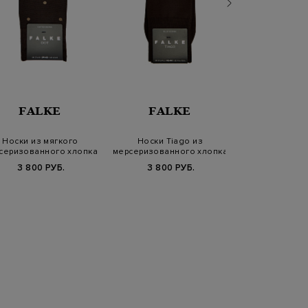
FALKE
FALKE
DEREK
Носки из мягкого
Носки Tiago из
Однотонная ф
серизованного хлопка
мерсеризованного хлопка
эластичного 
с узором Dot
Fil d'Écosse
джер
3 800 РУБ.
3 800 РУБ.
7 920 РУБ.
9