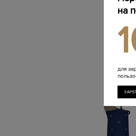
на 
для за
пользо
ЗАРЕ