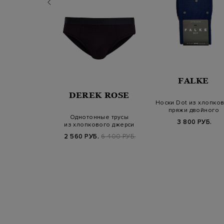
FALKE
ALKE
DEREK ROSE
Носки Dot из хлопко
пряжи двойного
ски из хлопка
Однотонные трусы
скручивания
3 800 РУБ.
ой текстурой
из хлопкового джерси
с элас…
Б.
3 900 РУБ.
2 560 РУБ.
6 400 РУБ.