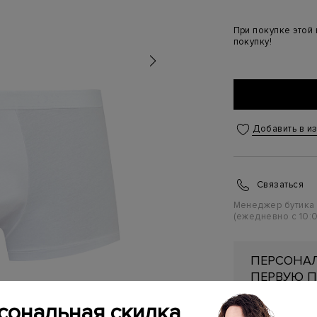
При покупке этой
покупку!
Добавить в и
Связаться
Менеджер бутика
(ежедневно с 10:0
ПЕРСОНАЛ
ПЕРВУЮ П
Подробнее
сональная скидка