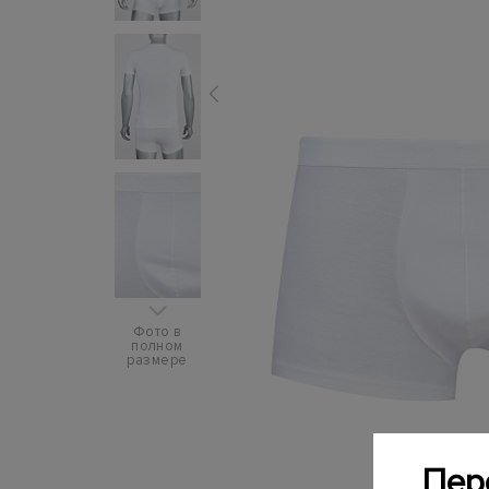
Фото в
полном
размере
Пер