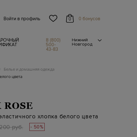
Войти в профиль
0 бонусов
0
АРОЧНЫЙ
8 (800)
Нижний
Новгород
ИФИКАТ
500-
43-83
Белье и домашняя одежда
/
елого цвета
 ROSE
эластичного хлопка белого цвета
200 руб.
- 50%