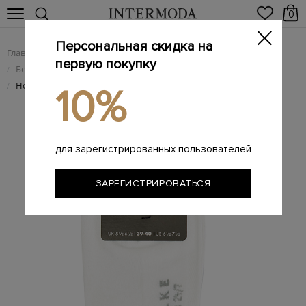
0
Персональная скидка на
Главная
Мужчинам
Одежда
/
/
первую покупку
Белье и домашняя одежда
/
Носки из органического хлопка с охлаждающим эффектом
/
10%
для зарегистрированных пользователей
ЗАРЕГИСТРИРОВАТЬСЯ