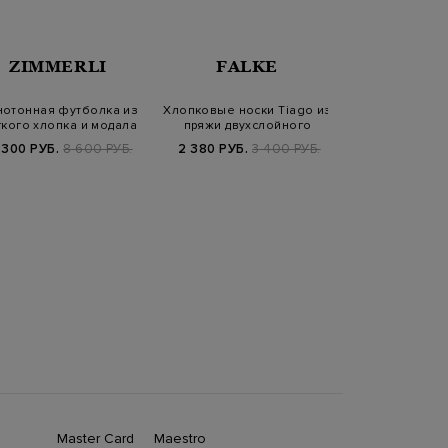
FAL
ZIMMERLI
FALKE
Высокие носки
мерсеризованн
отонная футболка из
Хлопковые носки Tiago из
в пол
3 800 
кого хлопка и модала
пряжи двухслойного
скручивани…
 300 РУБ.
8 600 РУБ.
2 380 РУБ.
3 400 РУБ.
Master Card
Maestro