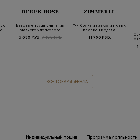
DEREK ROSE
ZIMMERLI
ago
Базовые трусы-слипы из
Футболка из эвкалиптовых
го
гладкого хлопкового
волокон модала
Одн
джерси
5 680 РУБ.
7 100 РУБ.
11 700 РУБ.
мяг
4
ВСЕ ТОВАРЫ БРЕНДА
Индивидуальный пошив
Программа лояльности