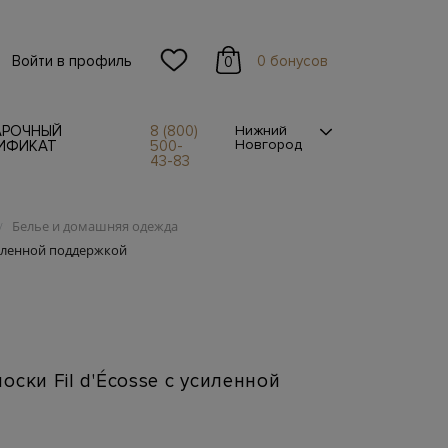
Войти в профиль
0 бонусов
0
АРОЧНЫЙ
8 (800)
Нижний
Новгород
ИФИКАТ
500-
43-83
Белье и домашняя одежда
/
усиленной поддержкой
оски Fil d'Écosse с усиленной