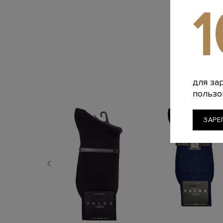
для за
пользо
ЗАРЕ