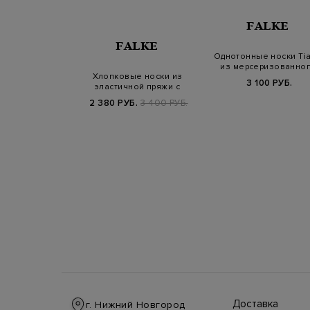
K ROSE
FALKE
FALKE
футболка из
Однотонные носки Ti
ого хлопка с
из мерсеризованно
Хлопковые носки из
ым вырез…
хлопка
Б.
9 900 РУБ.
3 100 РУБ.
эластичной пряжи с
противоскользяще…
2 380 РУБ.
3 400 РУБ.
Доставка
г. Нижний Новгород