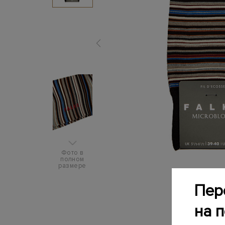
Фото в
полном
размере
Пер
на 