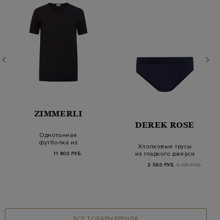
ZIMMERLI
DEREK ROSE
Однотонная
футболка из
Хлопковые трусы
эластичного хлопка
из гладкого джерси
11 800 РУБ.
джерси
в оттенке…
2 560 РУБ.
6 400 РУБ.
ВСЕ ТОВАРЫ БРЕНДА