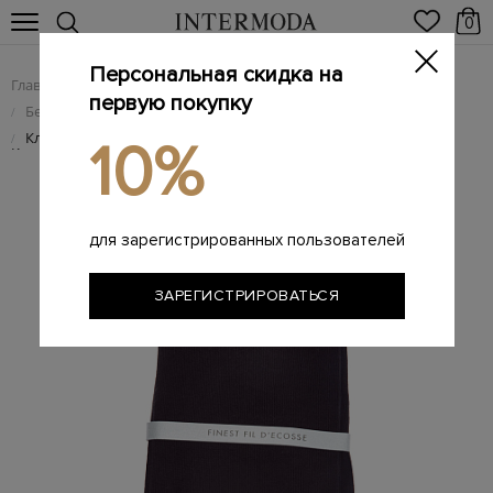
0
Персональная скидка на
Главная
Мужчинам
Одежда
/
/
первую покупку
Белье и домашняя одежда
/
Классические носки из&nbsp;египетской хлопковой пряжи
/
10%
Karnak
для зарегистрированных пользователей
ЗАРЕГИСТРИРОВАТЬСЯ