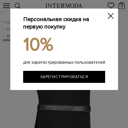
0
Персональная скидка на
Главная
Мужчинам
Одежда
/
/
первую покупку
Белье и домашняя одежда
/
Носки Tiago с&nbsp;противоскользящей отделкой
/
10%
из&nbsp;мерсеризованного хлопка
для зарегистрированных пользователей
ЗАРЕГИСТРИРОВАТЬСЯ