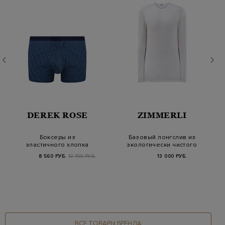
DEREK ROSE
ZIMMERLI
Боксеры из
Базовый лонгслив из
эластичного хлопка
экологически чистого
Pima с
модала
8 560 РУБ.
10 700 РУБ.
13 000 РУБ.
геометрическим пр…
ВСЕ ТОВАРЫ БРЕНДА