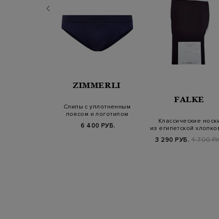
ALKE
ZIMMERLI
FALKE
 Tiago из
Слипы с уплотненным
кого хлопка в
поясом и логотипом
Классические носк
ке бордо
00 РУБ.
6 400 РУБ.
из египетской хлопко
пряжи…
3 290 РУБ.
4 700 РУ