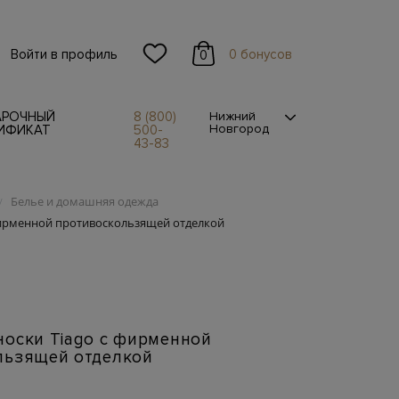
Войти в профиль
0 бонусов
0
АРОЧНЫЙ
8 (800)
Нижний
Новгород
ИФИКАТ
500-
43-83
Белье и домашняя одежда
/
фирменной противоскользящей отделкой
носки Tiago с фирменной
льзящей отделкой