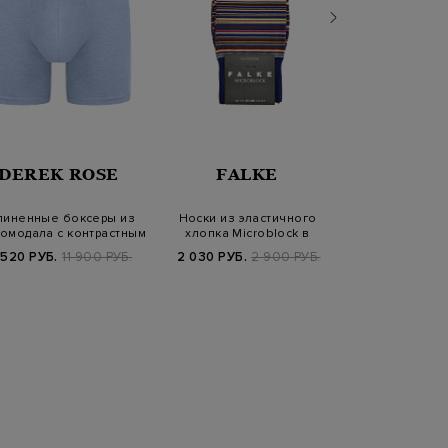
DEREK ROSE
FALKE
DEREK
линенные боксеры из
Носки из эластичного
омодала с контрастным
хлопка Microblock в
Удлиненные
поясом
полоску
 520 РУБ.
11 900 РУБ.
2 030 РУБ.
2 900 РУБ.
из микро
с жакка
3 920 РУБ.
9