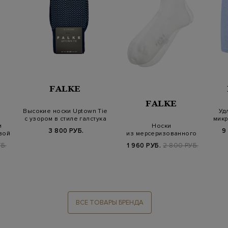
FALKE
FALKE
Высокие носки Uptown Tie
Уд
с узором в стиле галстука
микр
и
Носки
3 800 РУБ.
9
вой
из мерсеризованного
хлопка
Б.
1 960 РУБ.
2 800 РУБ.
ВСЕ ТОВАРЫ БРЕНДА