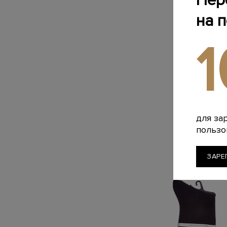
Пер
на 
для за
пользо
ЗАРЕ