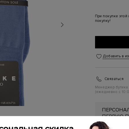
При покупке этой
покупку!
Добавить в и
Связаться
Менеджер бутика
(ежедневно с 10:0
ПЕРСОНАЛ
ПЕРВУЮ П
Подробнее