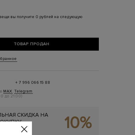
 вещи вы получите 0 рублей на следующую
ТОВАР ПРОДАН
збранное
+ 7 996 066 15 88
 в
MAX
,
Telegram
0 до 21:00)
ЬНАЯ СКИДКА НА
10%
ОКУПКУ