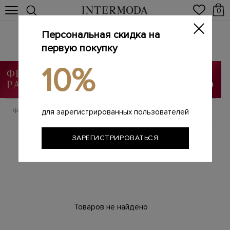
0
Персональная скидка на
Пальто
Главная
первую покупку
Мужчинам
Одежда
Пальто
/
/
/
10%
ФИЛЬТРОВАТЬ
СОРТИРОВАТЬ
для зарегистрированных пользователей
ЗАРЕГИСТРИРОВАТЬСЯ
Товаров не найдено