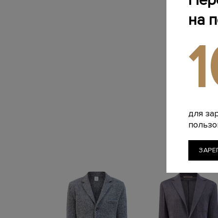
Пер
на 
для за
пользо
ЗАРЕ