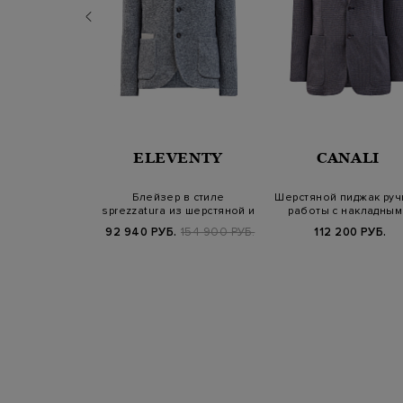
M 1911
ELEVENTY
CANALI
кий пиджак из
Блейзер в стиле
Шерстяной пиджак руч
й шерсти в
sprezzatura из шерстяной и
работы с накладным
нную кле…
кашемировой…
карманами
Б.
89 400 РУБ.
92 940 РУБ.
154 900 РУБ.
112 200 РУБ.