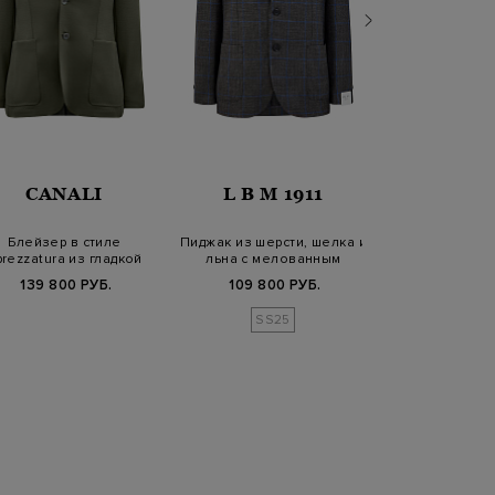
CANALI
L B M 1911
ELEV
Блейзер в стиле
Пиджак из шерсти, шелка и
Блейзер из м
prezzatura из гладкой
льна с мелованным
хлопка с 
шерстяной ткани
принтом
английско
139 800 РУБ.
109 800 РУБ.
94 700
SS25