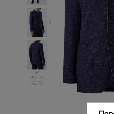
Фото в
полном
размере