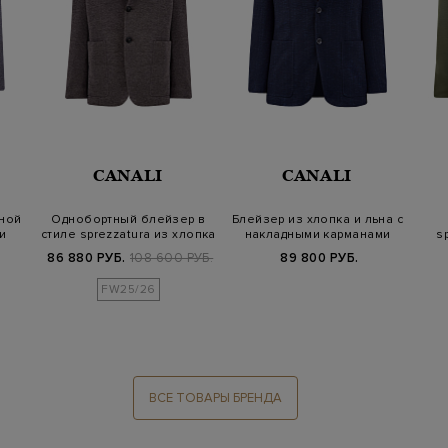
CANALI
CANALI
ной
Однобортный блейзер в
Блейзер из хлопка и льна с
и
стиле sprezzatura из хлопка
накладными карманами
s
и ше…
86 880 РУБ.
108 600 РУБ.
89 800 РУБ.
FW25/26
ВСЕ ТОВАРЫ БРЕНДА