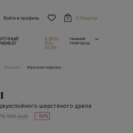
Войти в профиль
0 бонусов
0
АРОЧНЫЙ
8 (800)
Нижний
Новгород
ИФИКАТ
500-
43-83
Пиджаки
Мужские пиджаки
/
/
I
двухслойного шерстяного драпа
76 100 руб.
- 50%