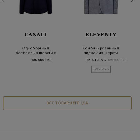
CANALI
ELEVENTY
Однобортный
Комбинированный
блейзер из шерсти с
пиджак из шерсти
накладными
PLatinum с вязаными
106 000 РУБ.
84 640 РУБ.
105 800 РУБ.
карманами
р…
FW25/26
ВСЕ ТОВАРЫ БРЕНДА