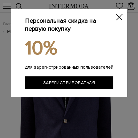
0
Персональная скидка на
Главная
Мужчинам
Одежда
Пиджаки
/
/
/
первую покупку
Мужские пиджаки
/
10%
для зарегистрированных пользователей
ЗАРЕГИСТРИРОВАТЬСЯ