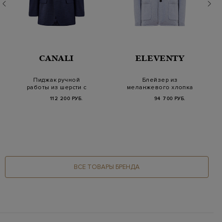
CANALI
ELEVENTY
Пиджак ручной
Блейзер из
работы из шерсти с
меланжевого хлопка
микро-узором
с воротом английской
112 200 РУБ.
94 700 РУБ.
вяз…
ВСЕ ТОВАРЫ БРЕНДА