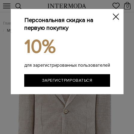
0
Персональная скидка на
Главная
Мужчинам
Одежда
Пиджаки
/
/
/
первую покупку
Мужские пиджаки
/
10%
для зарегистрированных пользователей
ЗАРЕГИСТРИРОВАТЬСЯ