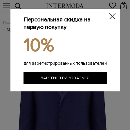
0
Персональная скидка на
Главная
Мужчинам
Одежда
Пиджаки
/
/
/
первую покупку
Мужские пиджаки
/
10%
для зарегистрированных пользователей
ЗАРЕГИСТРИРОВАТЬСЯ