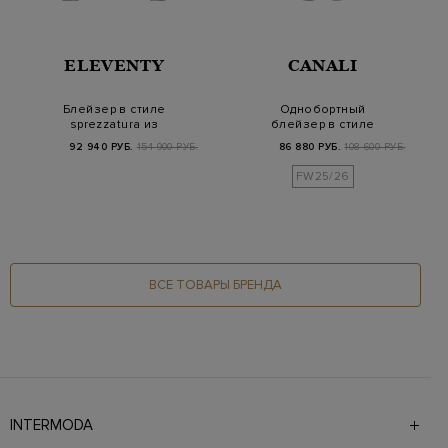
ELEVENTY
CANALI
Блейзер в стиле
Однобортный
sprezzatura из
блейзер в стиле
шерстяной и
sprezzatura из хлопка
92 940 РУБ.
154 900 РУБ.
86 880 РУБ.
108 600 РУБ.
кашемировой…
и ше…
FW25/26
ВСЕ ТОВАРЫ БРЕНДА
INTERMODA