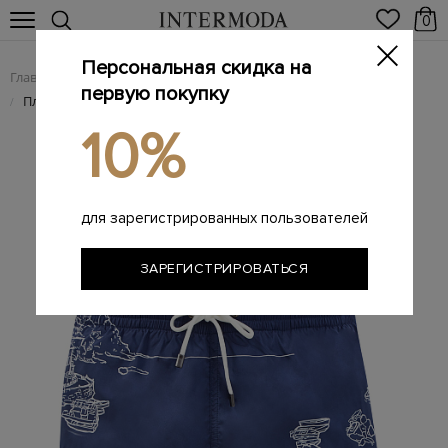
0
Персональная скидка на
Главная
Мужчинам
Одежда
Пляжная одежда
/
/
/
первую покупку
Плавательные шорты из быстросохнущей ткани с принтом
/
10%
для зарегистрированных пользователей
ЗАРЕГИСТРИРОВАТЬСЯ