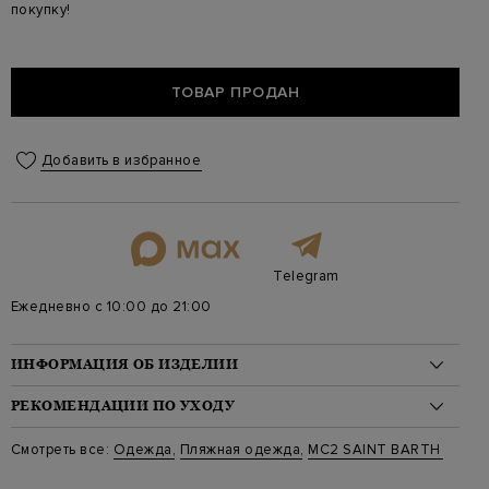
покупку!
ТОВАР ПРОДАН
Добавить в избранное
Telegram
Ежедневно с 10:00 до 21:00
ИНФОРМАЦИЯ ОБ ИЗДЕЛИИ
Материал: полиэстер 100%
РЕКОМЕНДАЦИИ ПО УХОДУ
Стиль: Плавательные шорты
Цвет: Синий
Стирка: Ручная стирка при температуре воды до 40 градусов
Смотреть все:
Одежда
,
Пляжная одежда
,
MC2 SAINT BARTH
Артикул: LIGHTING 01886B H17
Отбеливание: Отбеливание запрещено
Длина изделия: 41
Сушка: Барабанная сушка запрещена