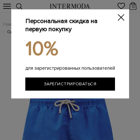
0
Персональная скидка на
Главная
Мужчинам
Одежда
Пляжная одежда
/
/
/
первую покупку
Однотонные плавательные шорты с карманами и нашивкой
/
10%
для зарегистрированных пользователей
ЗАРЕГИСТРИРОВАТЬСЯ