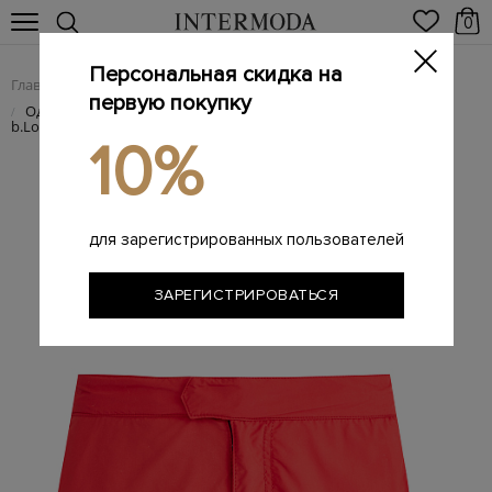
0
Персональная скидка на
Главная
Мужчинам
Одежда
Пляжная одежда
/
/
/
первую покупку
Однотонные плавательные шорты на магнитной застежке
/
b.Lock
10%
для зарегистрированных пользователей
ЗАРЕГИСТРИРОВАТЬСЯ