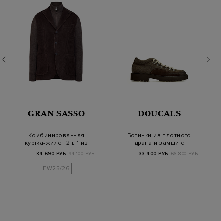
GRAN SASSO
DOUCALS
Комбинированная
Ботинки из плотного
куртка-жилет 2 в 1 из
драпа и замши с
шерсти и вельвет…
треккинговой шнуро…
84 690 РУБ.
94 100 РУБ.
33 400 РУБ.
66 800 РУБ.
FW25/26