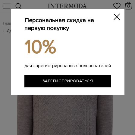
0
Персональная скидка на
Главная
Мужчинам
Одежда
Поло
/
/
/
первую покупку
Джемпер-поло с вязаным узором и застежкой на молнию
/
10%
для зарегистрированных пользователей
ЗАРЕГИСТРИРОВАТЬСЯ