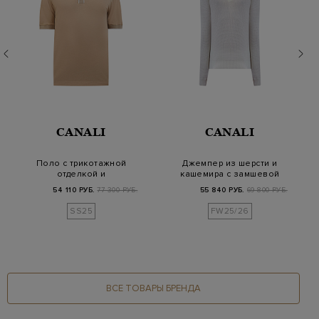
CANALI
CANALI
Поло с трикотажной
Джемпер из шерсти и
отделкой и
кашемира с замшевой
контрастной
деталью
54 110 РУБ.
77 300 РУБ.
55 840 РУБ.
69 800 РУБ.
окантовкой к…
SS25
FW25/26
ВСЕ ТОВАРЫ БРЕНДА