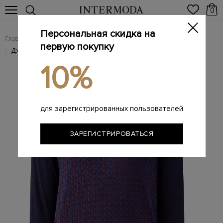
0
Персональная скидка на
Главная
Мужчинам
Одежда
Поло
/
/
/
первую покупку
Джемпер-поло с контрастной отделкой из шелка и шерсти
/
10%
для зарегистрированных пользователей
ЗАРЕГИСТРИРОВАТЬСЯ