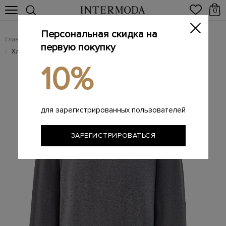
0
Персональная скидка на
Главная
Мужчинам
Одежда
Поло
/
/
/
первую покупку
Хлопковый джемпер-поло с длинными рукавами
/
10%
для зарегистрированных пользователей
ЗАРЕГИСТРИРОВАТЬСЯ