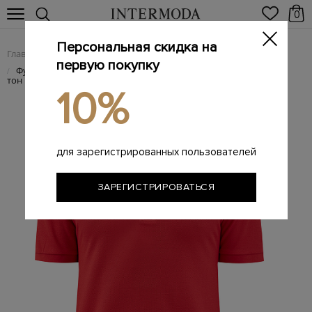
0
Персональная скидка на
Главная
Мужчинам
Одежда
Поло
/
/
/
первую покупку
Футболка-поло из хлопкового пике с вышитым логотипом в
/
тон
10%
для зарегистрированных пользователей
ЗАРЕГИСТРИРОВАТЬСЯ