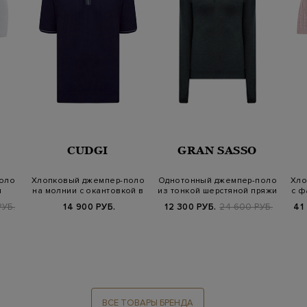
CUDGI
GRAN SASSO
оло
Хлопковый джемпер-поло
Однотонный джемпер-поло
Хло
и
на молнии с окантовкой в
из тонкой шерстяной пряжи
с ф
полоск…
РУБ.
14 900 РУБ.
12 300 РУБ.
24 600 РУБ.
41
ВСЕ ТОВАРЫ БРЕНДА