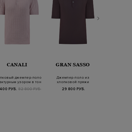
CANALI
GRAN SASSO
CANA
пковый джемпер-поло
Джемпер-поло из
Однотонный д
актурным узором в тон
хлопковой пряжи
тонкой шелко
фактурной вязки
 400 РУБ.
82 800 РУБ.
29 800 РУБ.
29 340 РУБ.
9