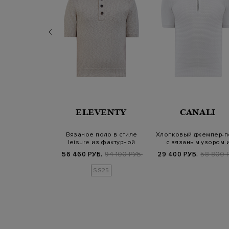
VENTY
ELEVENTY
CANALI
на, кашемира и
Вязаное поло в стиле
Хлопковый джемпер-п
войным воротом
leisure из фактурной
с вязаным узором 
хлопковой пр…
пуллером из…
800 РУБ.
56 460 РУБ.
94 100 РУБ.
29 400 РУБ.
58 800 
SS25