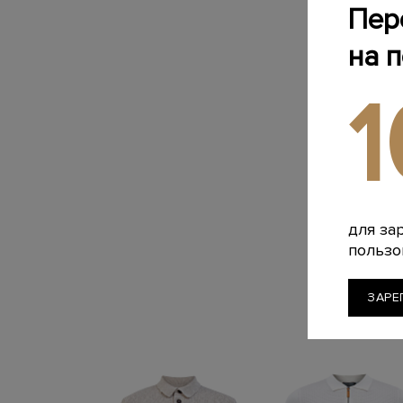
Пер
на 
для за
пользо
ЗАРЕ