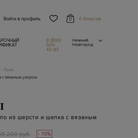
Войти в профиль
0 бонусов
0
АРОЧНЫЙ
8 (800)
Нижний
Новгород
ИФИКАТ
500-
43-83
Поло
/
а с вязаным узором
I
ло из шерсти и шелка с вязаным
55 200 руб.
- 70%