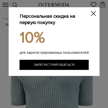
0
Персональная скидка на
Главная
Мужчинам
Одежда
Поло
/
/
/
первую покупку
Вязаный джемпер-поло из хлопковой пряжи в рубчик
/
10%
для зарегистрированных пользователей
ЗАРЕГИСТРИРОВАТЬСЯ