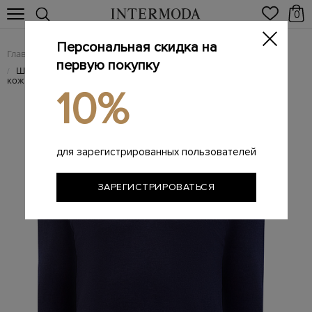
0
Персональная скидка на
Главная
Мужчинам
Одежда
Поло
/
/
/
первую покупку
Шерстяной джемпер с застежкой-молнией и пуллером из
/
кожи
10%
для зарегистрированных пользователей
ЗАРЕГИСТРИРОВАТЬСЯ