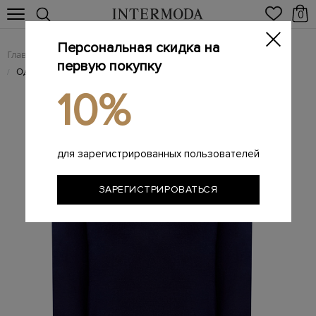
0
Персональная скидка на
Главная
Мужчинам
Одежда
Поло
/
/
/
первую покупку
Однотонный джемпер-поло из кашемира, шерсти и шелка
/
10%
для зарегистрированных пользователей
ЗАРЕГИСТРИРОВАТЬСЯ