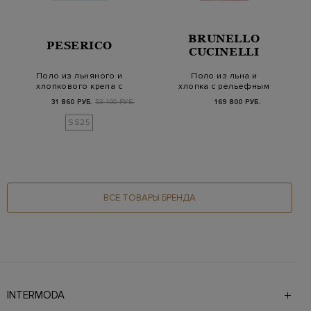
BRUNELLO
PESERICO
CUCINELLI
Поло из льняного и
Поло из льна и
хлопкового крепа с
хлопка с рельефным
контрастной отде…
узором в полоску
31 860 РУБ.
53 100 РУБ.
169 800 РУБ.
SS25
ВСЕ ТОВАРЫ БРЕНДА
INTERMODA