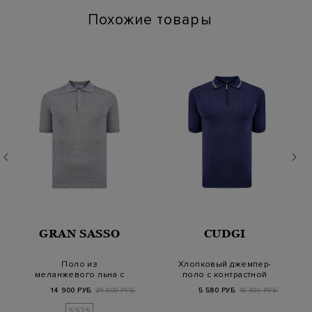
Похожие товары
GRAN SASSO
CUDGI
Поло из
Хлопковый джемпер-
меланжевого льна с
поло с контрастной
отделкой английской
окантовкой в поло…
14 900 РУБ.
29 800 РУБ.
5 580 РУБ.
18 600 РУБ.
вязки
SS25