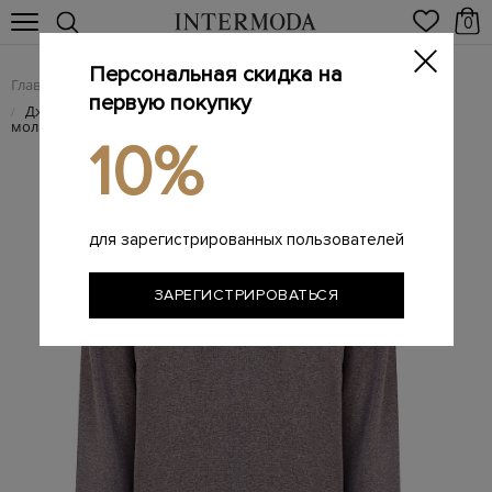
0
Персональная скидка на
Главная
Мужчинам
Одежда
Поло
/
/
/
первую покупку
Джемпер-поло из меланжевой шерсти с застежкой на
/
молнию
10%
для зарегистрированных пользователей
ЗАРЕГИСТРИРОВАТЬСЯ