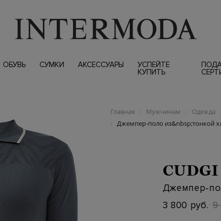
ОБУВЬ
СУМКИ
АКСЕССУАРЫ
УСПЕЙТЕ
ПОД
КУПИТЬ
СЕРТ
Главная
Мужчинам
Одежда
/
/
Джемпер-поло из&nbsp;тонкой х
/
CUDGI
Джемпер-по
3 800 руб.
9