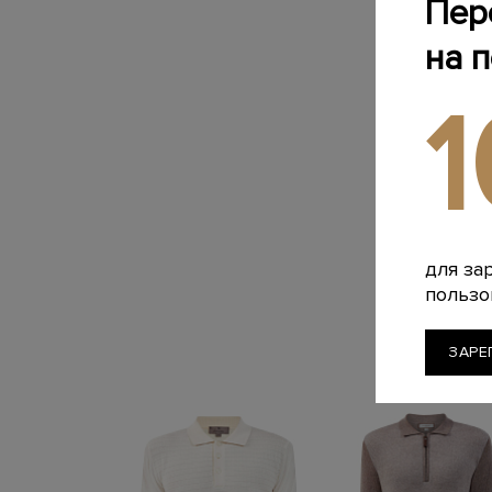
Пер
на 
для за
пользо
ЗАРЕ