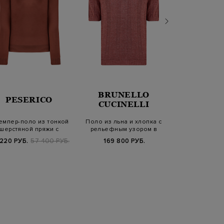
BRUNELLO
PESERICO
PESER
CUCINELLI
емпер-поло из тонкой
Поло из льна и хлопка с
Джемпер-поло
шерстяной пряжи с
рельефным узором в
шерсти с ко
контрастной с…
полоску
кант
 220 РУБ.
57 400 РУБ.
169 800 РУБ.
53 520 РУБ.
6
FW25/