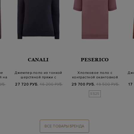
CANALI
PESERICO
ле
Джемпер-поло из тонкой
Хлопковое поло с
Дж
й на
шерстяной пряжи с
контрастной окантовкой
контрастным к…
ворота
УБ.
27 720 РУБ.
46 200 РУБ.
29 700 РУБ.
49 500 РУБ.
17
SS25
ВСЕ ТОВАРЫ БРЕНДА