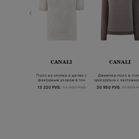
VENTY
CANALI
CANALI
 льняной и
Поло из хлопка и шелка с
Джемпер-поло в сти
ой пряжи с
фактурным узором в тон
sprezzatura с застежко
ной оканто…
молнию
900 РУБ.
13 320 РУБ.
44 400 РУБ.
30 950 РУБ.
61 900 Р