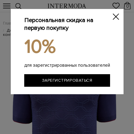
0
Персональная скидка на
Главная
Мужчинам
Одежда
Поло
/
/
/
первую покупку
Джемпер-поло с фактурным геометрическим узором и
/
контрастным кантом
10%
для зарегистрированных пользователей
ЗАРЕГИСТРИРОВАТЬСЯ