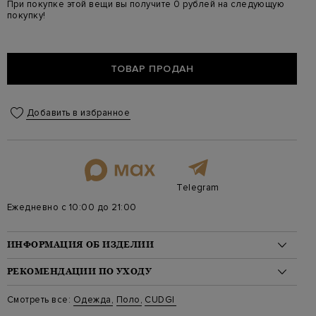
При покупке этой вещи вы получите 0 рублей на следующую
покупку!
ТОВАР ПРОДАН
Добавить в избранное
Telegram
Ежедневно с 10:00 до 21:00
ИНФОРМАЦИЯ ОБ ИЗДЕЛИИ
Материал: хлопок 85%, шелк 10%, лен 5%
РЕКОМЕНДАЦИИ ПО УХОДУ
Стиль: Джемперы-поло
Цвет: Синий
Стирка: Деликатная стирка при температуре воды до 30
Смотреть все:
Одежда
,
Поло
,
CUDGI
Артикул: CTS24-39
градусов