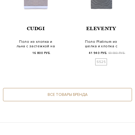
CUDGI
ELEVENTY
Поло из хлопка и
Поло Platinum из
льна с застежкой на
шелка и хлопка с
молнию
узором в тонкую
16 800 РУБ.
41 940 РУБ.
69 900 РУБ.
поло…
SS25
ВСЕ ТОВАРЫ БРЕНДА