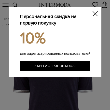
0
Персональная скидка на
Главная
Мужчинам
Одежда
Поло
/
/
/
первую покупку
Хлопковое поло с отложным воротом из трикотажа
/
10%
для зарегистрированных пользователей
ЗАРЕГИСТРИРОВАТЬСЯ