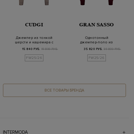
CUDGI
GRAN SASSO
Джемпер из тонкой
Однотонный
шерсти и кашемира с
джемпер-поло из
застежкой на пуг…
гладкой шерстяной
15 840 РУБ.
19 800 РУБ.
35 820 РУБ.
39 800 РУБ.
пряжи
FW25/26
FW25/26
ВСЕ ТОВАРЫ БРЕНДА
INTERMODA