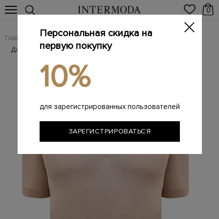
0
Персональная скидка на
Главная
Мужчинам
Одежда
Поло
/
/
/
первую покупку
Джемпер-поло из шелка и хлопка с застежкой на молнию
/
10%
для зарегистрированных пользователей
ЗАРЕГИСТРИРОВАТЬСЯ