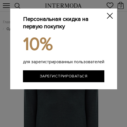
0
Персональная скидка на
Главная
Мужчинам
Одежда
Поло
/
/
/
первую покупку
Однотонный джемпер-поло из тонкой шерстяной пряжи
/
10%
для зарегистрированных пользователей
ЗАРЕГИСТРИРОВАТЬСЯ