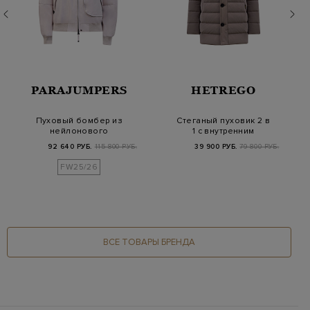
PARAJUMPERS
HETREGO
Пуховый бомбер из
Стеганый пуховик 2 в
нейлонового
1 с внутренним
оксфорда со съемным
съемным жилетом
92 640 РУБ.
115 800 РУБ.
39 900 РУБ.
79 800 РУБ.
воро…
FW25/26
ВСЕ ТОВАРЫ БРЕНДА