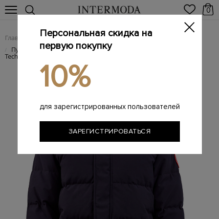
0
Персональная скидка на
Главная
Мужчинам
Одежда
Пуховики
/
/
/
первую покупку
Пуховик MacMillan из водонепроницаемого нейлона Arctic
/
Tech®
10%
для зарегистрированных пользователей
ЗАРЕГИСТРИРОВАТЬСЯ