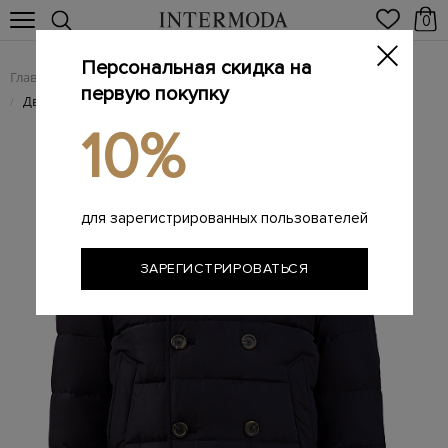
0
Персональная скидка на
Главная
Мужчинам
Одежда
Пуховики
/
/
/
первую покупку
Двубортный пуховик с отделкой Rain Protection
/
10%
для зарегистрированных пользователей
ЗАРЕГИСТРИРОВАТЬСЯ