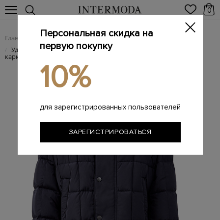
0
Персональная скидка на
Главная
Мужчинам
Одежда
Пуховики
/
/
/
первую покупку
Удлиненный пуховик с мехом на капюшоне и четырьмя
/
карманами
10%
для зарегистрированных пользователей
ЗАРЕГИСТРИРОВАТЬСЯ