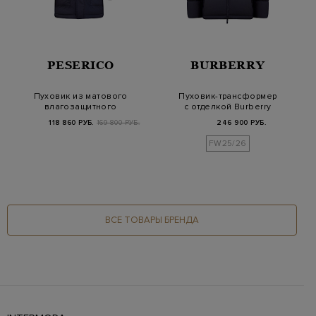
PESERICO
BURBERRY
Пуховик из матового
Пуховик-трансформер
влагозащитного
с отделкой Burberry
нейлона с кожаной
Check и съемны…
118 860 РУБ.
169 800 РУБ.
246 900 РУБ.
д…
FW25/26
ВСЕ ТОВАРЫ БРЕНДА