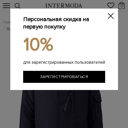
0
Персональная скидка на
Главная
Мужчинам
Одежда
Пуховики
/
/
/
первую покупку
Парка с утеплителем из пуха и мехом енота
/
10%
для зарегистрированных пользователей
ЗАРЕГИСТРИРОВАТЬСЯ