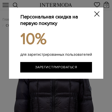
0
Персональная скидка на
Главная
Мужчинам
Одежда
Пуховики
/
/
/
первую покупку
Стеганый пуховик D.D. Shell с фирменной линзой на рукаве
/
10%
для зарегистрированных пользователей
ЗАРЕГИСТРИРОВАТЬСЯ