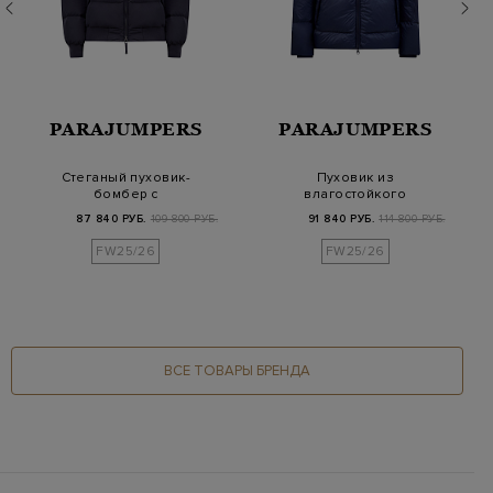
PARAJUMPERS
PARAJUMPERS
Стеганый пуховик-
Пуховик из
бомбер с
влагостойкого
регулируемым
рипстопа Cordura и
87 840 РУБ.
109 800 РУБ.
91 840 РУБ.
114 800 РУБ.
капюшоном и наш…
нейлона Ox…
FW25/26
FW25/26
ВСЕ ТОВАРЫ БРЕНДА