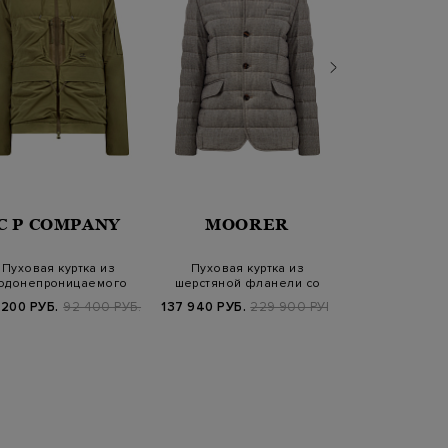
C P COMPANY
MOORER
WOOL
Пуховая куртка из
Пуховая куртка из
Стеганый пухов
одонепроницаемого
шерстяной фланели со
водоотталк
матового нейлона…
съемным жилетом
микроф
 200 РУБ.
92 400 РУБ.
137 940 РУБ.
229 900 РУБ.
75 920 РУБ.
9
FW25/