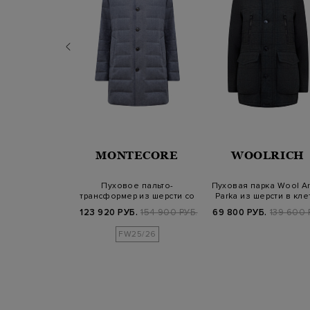
JUMPERS
MONTECORE
WOOLRICH
 влагостойкого
Пуховое пальто-
Пуховая парка Wool Ar
а Cordura и
трансформер из шерсти со
Parka из шерсти в кле
она Ox…
съемным жилето…
Б.
114 800 РУБ.
123 920 РУБ.
154 900 РУБ.
69 800 РУБ.
139 600 
25/26
FW25/26