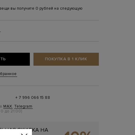
 вещи вы получите 0 рублей на следующую
L
ТЬ
ПОКУПКА В 1 КЛИК
збранное
+ 7 996 066 15 88
 в
MAX
,
Telegram
0 до 21:00)
ЬНАЯ СКИДКА НА