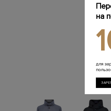
Пер
на 
для за
пользо
ЗАРЕ