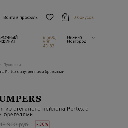
Войти в профиль
0 бонусов
0
АРОЧНЫЙ
8 (800)
Нижний
Новгород
ИФИКАТ
500-
43-83
Пуховики
/
она Pertex с внутренними бретелями
JUMPERS
an из стеганого нейлона Pertex с
и бретелями
118 900 руб.
- 30%