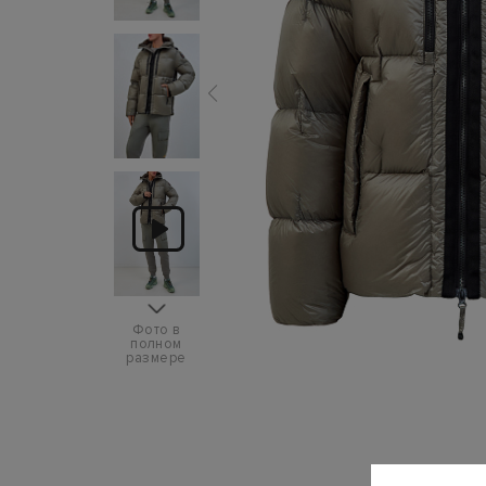
Фото в
полном
размере