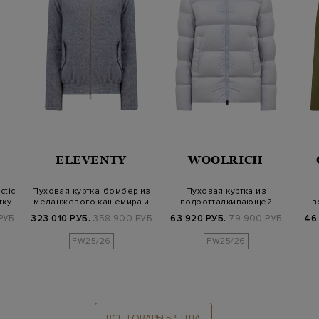
ELEVENTY
WOOLRICH
ctic
Пуховая куртка-бомбер из
Пуховая куртка из
тку
меланжевого кашемира и
водоотталкивающей
в
шелка
стеганой микрофибр…
РУБ.
323 010 РУБ.
358 900 РУБ.
63 920 РУБ.
79 900 РУБ.
46
FW25/26
FW25/26
ВСЕ ТОВАРЫ БРЕНДА